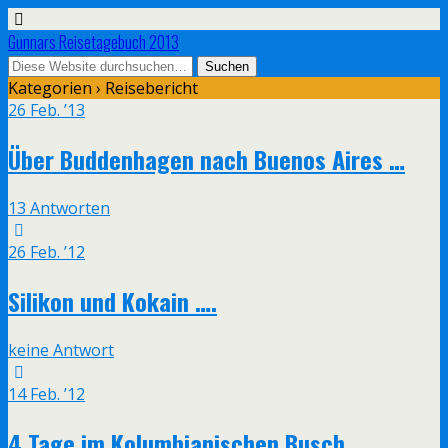
Gunnars Reisetagebuch 2013
Kategorien ›
Reisebericht
26 Feb. ’13
Über Buddenhagen nach Buenos Aires …
13 Antworten
26 Feb. ’12
Silikon und Kokain ….
keine Antwort
14 Feb. ’12
4 Tage im Kolumbianischen Busch