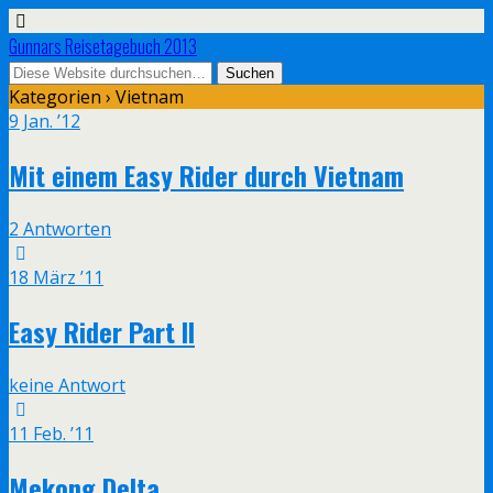
Gunnars Reisetagebuch 2013
Kategorien ›
Vietnam
9 Jan. ’12
Mit einem Easy Rider durch Vietnam
2 Antworten
18 März ’11
Easy Rider Part II
keine Antwort
11 Feb. ’11
Mekong Delta