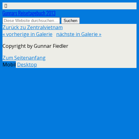
Gunnars Reisetagebuch 2013
Zurück zu Zentralvietnam
« vorherige in Galerie
nächste in Galerie »
Copyright by Gunnar Fiedler
Zum Seitenanfang
Mobil
Desktop